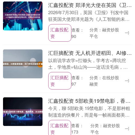
汇鑫投配资 郑泽光大使在英国《卫报》发表署名文章：人工智能的未来取决于开放合作，中英合作互利共赢
2026年7月30日，英国《卫报》刊发中国
驻英国大使郑泽光题为《人工智能的未来
取决于开放合作，中英合作互利共赢》的
汇鑫投配
分类：融资炒股
查看：
署名文章。文章全文如下： 人工智能的未
资
平仓
90
来取决于....
汇巨摘配资 无人机开进稻田、AI修复青铜器：冷门学科正被技术‘破壁’，催生高薪新职业
以前说学农学=扛锄头，学考古=蹲坑挖
土，学地质=钻山沟——这话没毛病，但
早过时了。现在江苏大学的农业机器人专
汇巨摘配
分类：在线炒股
查看：
业学生，毕业前就在帮农场调试自动巡田
资
融资
97
无人机；山东农大....
汇鑫投配资 5部欧美19禁电影，香艳刺激，女主颜值炸裂！
今天，聊 5部欧美 19禁电影，不是那种粗
制滥造的快餐片，而是每一帧画面都美得
像油画，女主角们美到让人窒息，剧情更
汇鑫投配
分类：融资炒股
查看：
是 香艳刺激到让你脸红心跳！ 无论是法式
资
平仓
173
青春的....