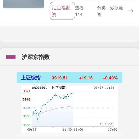
中的图像增强技术，尤其是DLSS。他认
汇巨福配
分类：炒股融
查看：
为，使用AI超分和帧生成“从根本上毫无意
资
资
114
义....
沪深京指数
上证综指
3919.51
+19.16
+0.49%