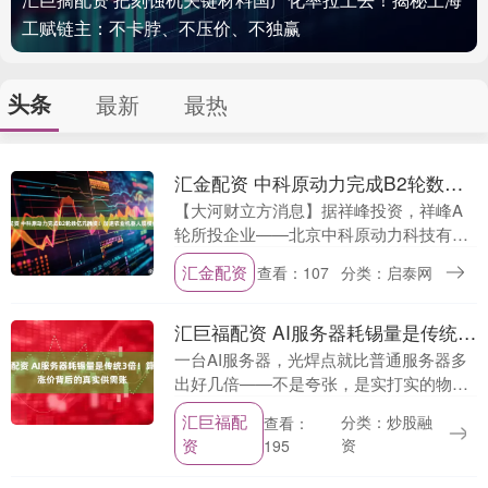
工赋链主：不卡脖、不压价、不独赢
头条
最新
最热
汇金配资 中科原动力完成B2轮数亿元融资！加速农业机器人规模化应用
【大河财立方消息】据祥峰投资，祥峰A
轮所投企业——北京中科原动力科技有限
公司（以下简称“中科原动力”）完成B2轮
汇金配资
查看：107
分类：启泰网
数亿元融资。本轮融资将主要用于新能源
智能农机及具....
汇巨福配资 AI服务器耗锡量是传统3倍！算力金属涨价背后的真实供需账
一台AI服务器，光焊点就比普通服务器多
出好几倍——不是夸张，是实打实的物理
现实。锡这玩意儿，过去大家只觉得它在
汇巨福配
分类：炒股融
查看：
易拉罐、焊锡丝里打打酱油；现在倒好，
资
资
195
成了芯片堆叠、....