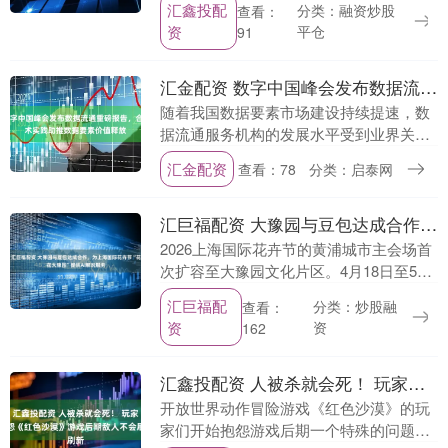
汇鑫投配
分类：融资炒股
查看：
财务数据双双跑赢市场预期；全球销量稳
资
平仓
91
步增长，亚....
汇金配资 数字中国峰会发布数据流通重磅报告，合合信息以技术实践助推数据要素价值释放
随着我国数据要素市场建设持续提速，数
据流通服务机构的发展水平受到业界关
注。第九届数字中国建设峰会近日举行，
汇金配资
查看：78
分类：启泰网
《数据流通服务机构创新发展报告（2026
年）》正式发布....
汇巨福配资 大豫园与豆包达成合作，为上海国际花卉节“花花大豫园”提供AI解说服务
2026上海国际花卉节的黄浦城市主会场首
次扩容至大豫园文化片区。4月18日至5月
24日，大豫园举办为期37天的“花花大豫
汇巨福配
分类：炒股融
查看：
园”主题活动，并与豆包App达成官方合
资
资
162
作....
汇鑫投配资 人被杀就会死！ 玩家抱怨《红色沙漠》游戏后期敌人不会刷新
开放世界动作冒险游戏《红色沙漠》的玩
家们开始抱怨游戏后期一个特殊的问题：