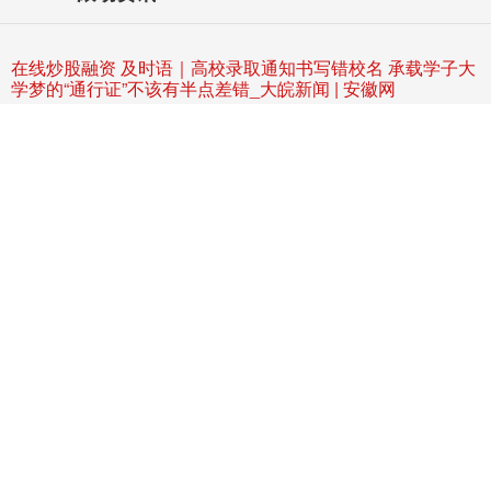
在线炒股融资 及时语｜高校录取通知书写错校名 承载学子大
学梦的“通行证”不该有半点差错_大皖新闻 | 安徽网
融资炒股平仓
06-25
大皖新闻讯 连日来，江苏南京信息职业技术学院录取通知书写错校
名，引发热议。近年来，这种出现在录取通知书或毕业证上的低级错
汇鑫投配资 怀宁县凉亭初级中学党支部开展主题党日活动 _
大皖新闻 | 安徽网
融资炒股平仓
07-03
7月1日，怀宁县凉亭初级中学党支部组织全体党员教师前往“陈延年陈
乔年读书处”和“安庆早期革命活动陈列馆”开展主题党日活动
汇金配资 一步一景，珠海海堤提升项目阶段性开通
启泰网
10-01
近日，由中交上航局承建的广东珠海海堤提升项目阶段性顺利开通。
这不仅为珠海市斗门区新增一道融合生态与防洪功能的风景线，更将