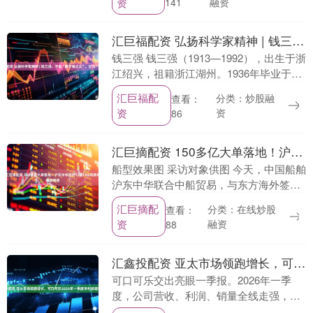
资
融资
141
往矣。 发布....
汇巨福配资 弘扬科学家精神 | 钱三强：不做“原子弹之父”，甘为“铺路石”
钱三强 钱三强（1913—1992），出生于浙
江绍兴，祖籍浙江湖州。1936年毕业于清
华大学物理系，1940年获法国国家科学博
汇巨福配
分类：炒股融
查看：
士学位。曾任中国科学院原子能研究所....
资
资
86
汇巨摘配资 150多亿大单落地！沪东中华签约12艘LNG双燃料集装箱船
船型效果图 采访对象供图 今天，中国船舶
沪东中华联合中船贸易，与东方海外签订
12艘13600TEU LNG双燃料集装箱船建造
汇巨摘配
分类：在线炒股
查看：
合同，项目总金额超150亿元。此次批....
资
融资
88
汇鑫投配资 亚太市场领跑增长，可口可乐2026年一季度净利润增长19%
可口可乐交出亮眼一季报。2026年一季
度，公司营收、利润、销量全线走强，营
收同比增长12%、净利润大涨19%，核心