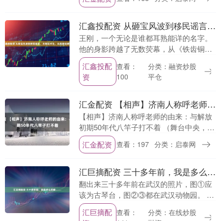
的任何一个人类都不会注意到他的存在。
紧密....
汇鑫投配资 从砸宝风波到移民谣言，王刚这半生，比戏里还精彩
王刚，一个无论是谁都耳熟能详的名字。
他的身影跨越了无数荧幕，从《铁齿铜牙
纪晓岚》里的和珅，到他活跃于电视节目
汇鑫投配
分类：融资炒股
查看：
的收藏专家，再到如今的戒糖早睡文化
资
平仓
100
人，这一路走来，王....
汇金配资 【相声】济南人称呼老师的由来：与解放初期50年代八竿子打不着
【相声】济南人称呼老师的由来：与解放
初期50年代八竿子打不着 （舞台中央，两
位相声演员甲和乙身着大褂，笑意盈盈登
汇金配资
查看：197
分类：启泰网
场） 甲：各位观众朋友们，今儿咱们来聊
聊一个特别....
汇巨摘配资 三十多年前，我是多么的瘦……
翻出来三十多年前在武汉的照片，图①应
该为古琴台，图②③都在武汉动物园。 桓
大司马曰：昔年种柳，依依汉南。今看摇
汇巨摘配
分类：在线炒股
查看：
落，凄怆江潭。树犹如此，人何以堪。 俱