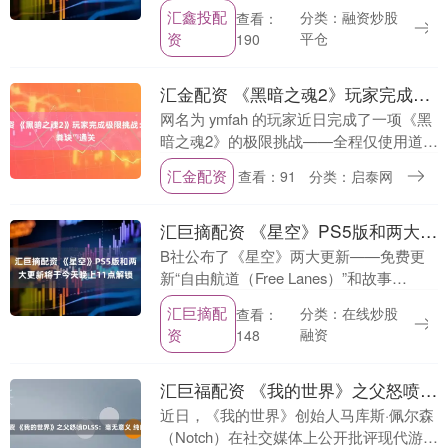
在游戏后期，游戏世界不再像之前一样充
汇鑫投配
分类：融资炒股
查看：
实，因为大多数敌人不会再刷新。 本作的
资
平仓
190
设计特点之一在....
汇金配资 《黑暗之魂2》玩家完成极限挑战：仅用“粪块”通关
网名为 ymfah 的玩家近日完成了一项《黑
暗之魂2》的极限挑战——全程仅使用道具
“粪块” 作为攻击手段，成功通关。 粪块本
汇金配资
查看：91
分类：启泰网
身无法直接造成高额伤害，其核心机制....
汇巨摘配资 《星空》PS5版和两大更新将于今天晚上11点解锁
B社公布了《星空》两大更新——免费更
新“自由航道（Free Lanes）”和故事
DLC“Terran Armada”以及PS5版解锁时
汇巨摘配
分类：在线炒股
查看：
间：北京时间4月7日晚上1....
资
融资
148
汇巨福配资 《我的世界》之父怒喷DLSS：毫无意义 纯自欺欺人！
近日，《我的世界》创始人马库斯·佩尔森
（Notch）在社交媒体上公开批评现代游戏