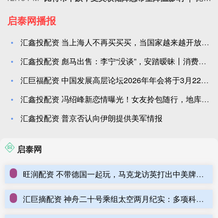
启泰网播报
汇鑫投配资 当上海人不再买买买，当国家越来越开放，沪港合作下
汇鑫投配资 彪马出售：李宁“没谈”，安踏暧昧丨消费一线
汇巨福配资 中国发展高层论坛2026年年会将于3月22日至2
汇鑫投配资 冯绍峰新恋情曝光！女友拎包随行，地库门开真相大白
汇鑫投配资 普京否认向伊朗提供美军情报
启泰网
旺润配资 不带德国一起玩，马克龙访英打出中美牌，要当欧洲老大_法国_英法_英国
汇巨摘配资 神舟二十号乘组太空两月纪实：多项科学实验稳步推进，探索宇宙奥秘