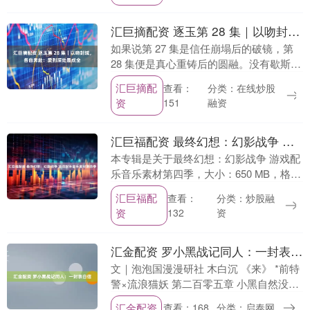
汇巨摘配资 逐玉第 28 集｜以吻封缄，各自奔赴：爱到深处是成全
如果说第 27 集是信任崩塌后的破镜，第
28 集便是真心重铸后的圆融。没有歇斯底
里的争吵，没有拖泥带水的纠缠，全集以
汇巨摘配
分类：在线炒股
查看：
“离别” 为骨、“成全” 为魂，将 “独....
资
融资
151
汇巨福配资 最终幻想：幻影战争 游戏配乐音乐素材第四季
本专辑是关于最终幻想：幻影战争 游戏配
乐音乐素材第四季，大小：650 MB，格
式：MP3/FLAC，压缩比率：320Kbps/无
汇巨福配
分类：炒股融
查看：
损，供广大设计师学习使用。人人C....
资
资
132
汇金配资 罗小黑战记同人：一封表白信
文｜泡泡国漫漫研社 木白沉 《来》 *前特
警×流浪猫妖 第二百零五章 小黑自然没有
注意到这些，无限做的很是隐蔽，校园里
汇金配资
查看：168
分类：启泰网